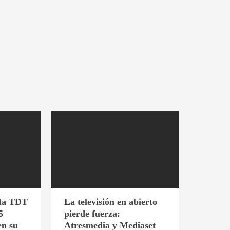
 la TDT
La televisión en abierto
5
pierde fuerza:
en su
Atresmedia y Mediaset