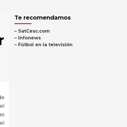
Te recomendamos
– SatCesc.com
r
– Infonews
– Fútbol en la televisión
de
el
as
el