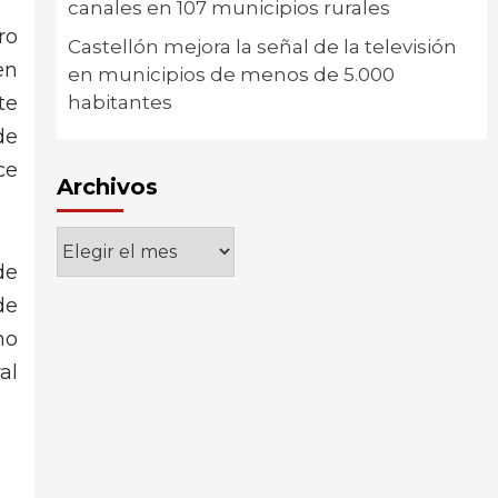
canales en 107 municipios rurales
ro
Castellón mejora la señal de la televisión
en
en municipios de menos de 5.000
te
habitantes
de
ce
Archivos
Archivos
de
de
no
al