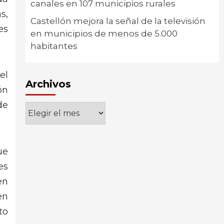
canales en 107 municipios rurales
s,
Castellón mejora la señal de la televisión
es
en municipios de menos de 5.000
habitantes
el
Archivos
ón
de
Archivos
ue
es
en
en
to