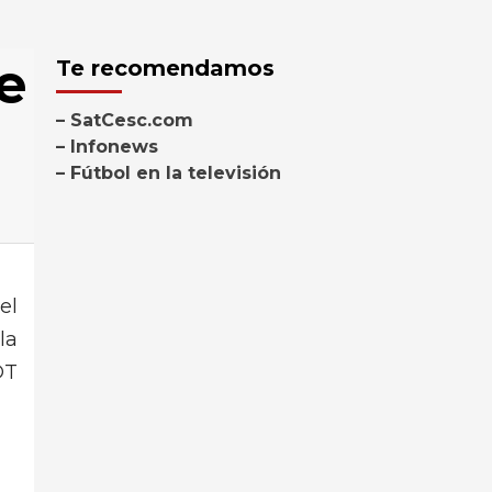
e
Te recomendamos
– SatCesc.com
– Infonews
– Fútbol en la televisión
el
la
DT