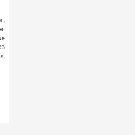
’,
el
ue
83
s,