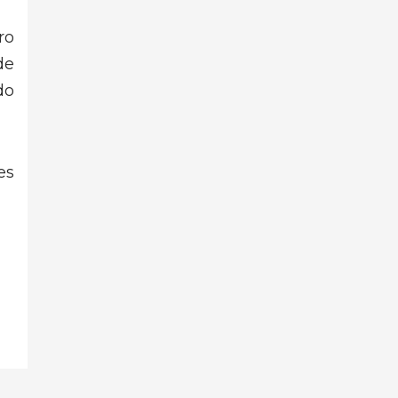
ro
de
do
es