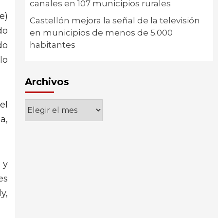
canales en 107 municipios rurales
e)
Castellón mejora la señal de la televisión
do
en municipios de menos de 5.000
do
habitantes
lo
Archivos
el
Archivos
a,
 y
es
y,