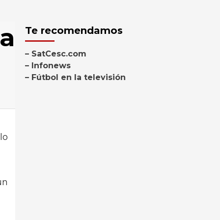
la
Te recomendamos
– SatCesc.com
– Infonews
– Fútbol en la televisión
lo
un