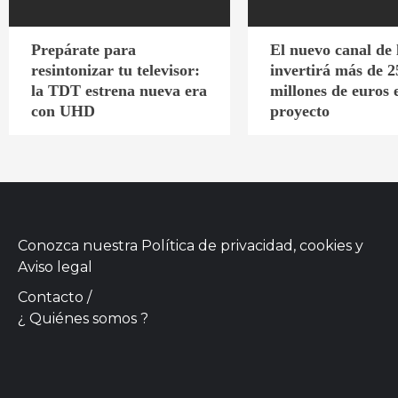
Prepárate para
El nuevo canal de
resintonizar tu televisor:
invertirá más de 2
la TDT estrena nueva era
millones de euros 
con UHD
proyecto
Conozca nuestra
Política de privacidad, cookies
y
Aviso legal
Contacto
/
¿ Quiénes somos ?