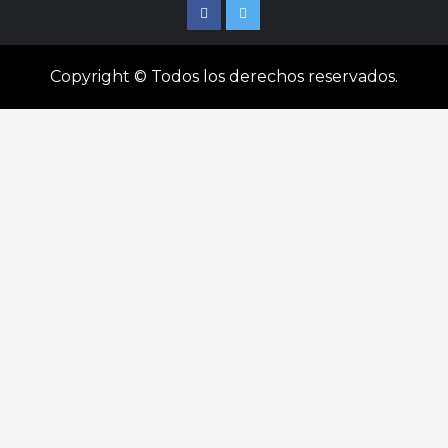
Facebook
Twitter
Copyright © Todos los derechos reservados.