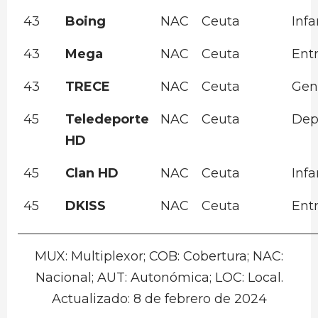
43
Boing
NAC
Ceuta
Infa
43
Mega
NAC
Ceuta
Ent
43
TRECE
NAC
Ceuta
Gen
45
Teledeporte
NAC
Ceuta
Dep
HD
45
Clan HD
NAC
Ceuta
Infa
45
DKISS
NAC
Ceuta
Ent
MUX: Multiplexor; COB: Cobertura; NAC:
Nacional; AUT: Autonómica; LOC: Local.
Actualizado: 8 de febrero de 2024