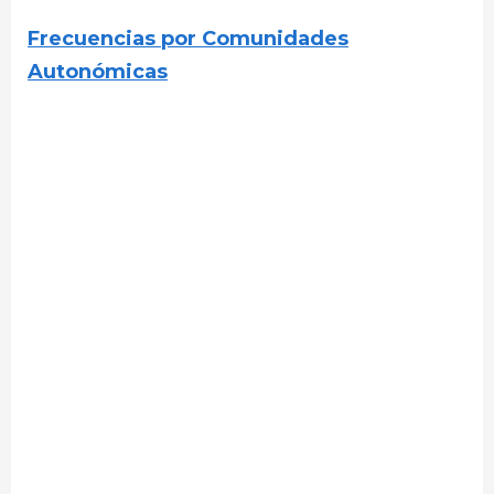
Frecuencias por Comunidades
Autonómicas