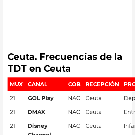
Ceuta. Frecuencias de la
TDT en Ceuta
MUX
CANAL
COB
RECEPCIÓN
PR
21
GOL Play
NAC
Ceuta
Dep
21
DMAX
NAC
Ceuta
Ent
21
Disney
NAC
Ceuta
Infa
Channel