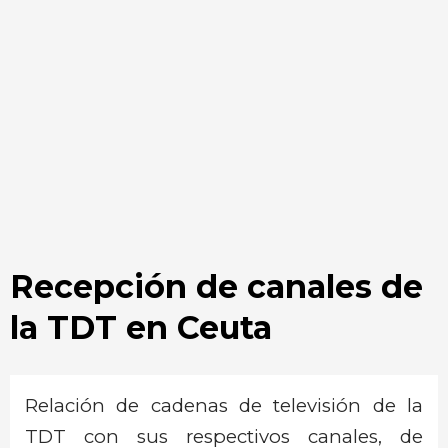
Recepción de canales de
la TDT en Ceuta
Relación de cadenas de televisión de la
TDT con sus respectivos canales, de