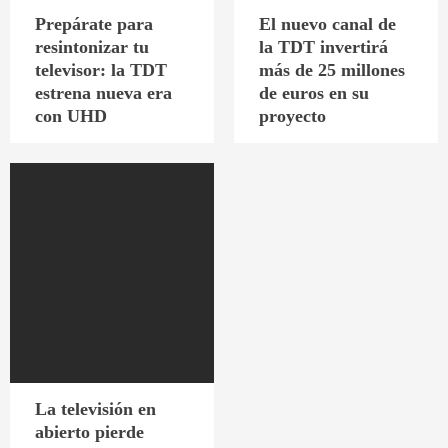
Prepárate para
El nuevo canal de
resintonizar tu
la TDT invertirá
televisor: la TDT
más de 25 millones
estrena nueva era
de euros en su
con UHD
proyecto
La televisión en
abierto pierde