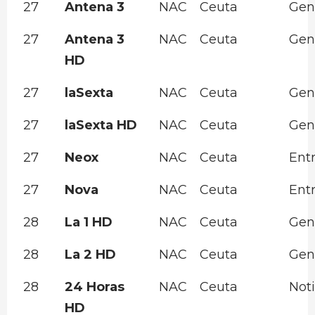
27
Antena 3
NAC
Ceuta
Gen
27
Antena 3
NAC
Ceuta
Gen
HD
27
laSexta
NAC
Ceuta
Gen
27
laSexta HD
NAC
Ceuta
Gen
27
Neox
NAC
Ceuta
Ent
27
Nova
NAC
Ceuta
Ent
28
La 1 HD
NAC
Ceuta
Gen
28
La 2 HD
NAC
Ceuta
Gen
28
24 Horas
NAC
Ceuta
Noti
HD