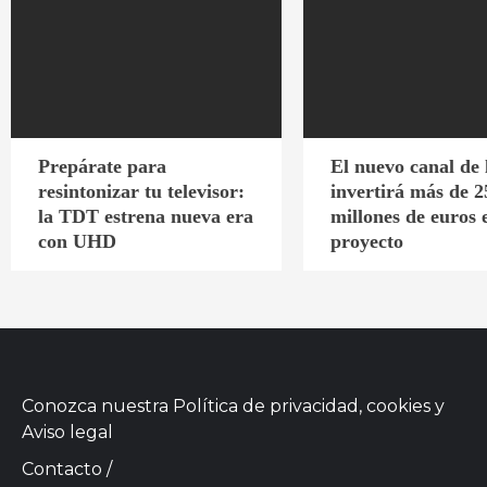
Prepárate para
El nuevo canal de
resintonizar tu televisor:
invertirá más de 2
la TDT estrena nueva era
millones de euros 
con UHD
proyecto
Conozca nuestra
Política de privacidad, cookies
y
Aviso legal
Contacto
/