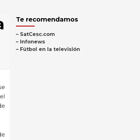
a
Te recomendamos
– SatCesc.com
– Infonews
– Fútbol en la televisión
se
el
de
de